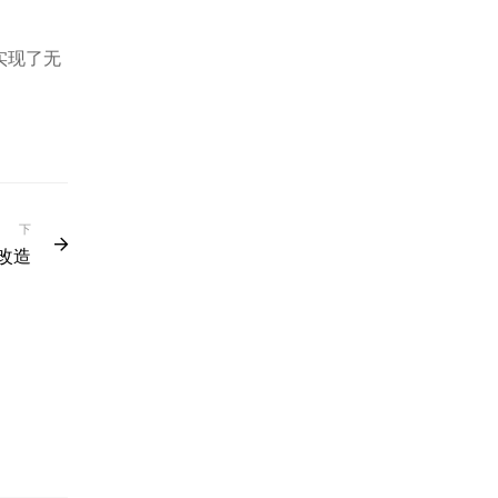
实现了无
下
改造