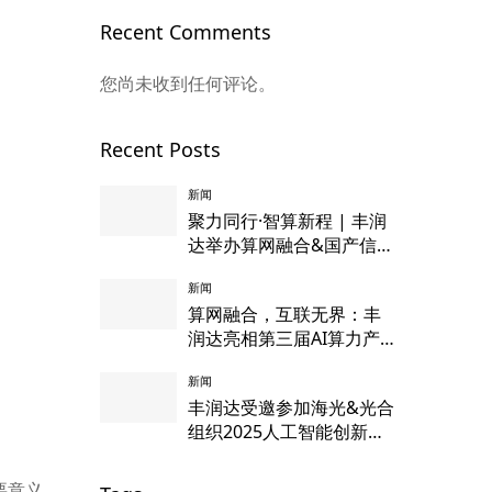
Recent Comments
您尚未收到任何评论。
Recent Posts
新闻
聚力同行·智算新程 | 丰润
达举办算网融合&国产信创
服务器发布会
新闻
算网融合，互联无界：丰
润达亮相第三届AI算力产
业大会
新闻
丰润达受邀参加海光&光合
组织2025人工智能创新大
会，迎接智算无界新机
遇，踏上国产服务器新征
要意义。