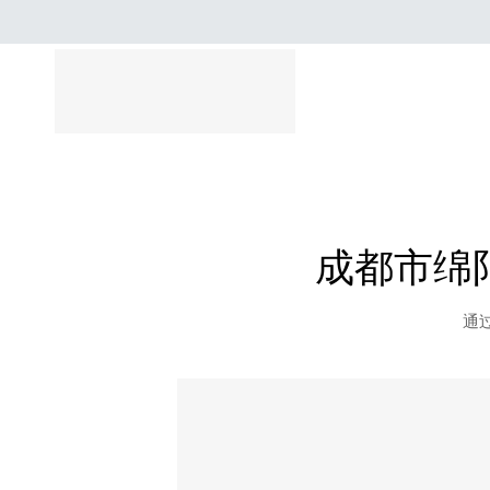
成都市绵
通