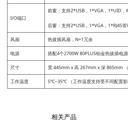
前窗：支持2*USB，1*VGA，1*UI
I/O端口
后窗：支持2*USB，1*VGA，1*RJ45
风扇
热拔插风扇，N+1冗余
电源
搭配4个2700W 80PLUS铂金热拔插
尺寸
宽 445mm x 高 267mm x 深 865m
工作温度
5℃~35℃ （工作温度支持受不同配置
相关产品