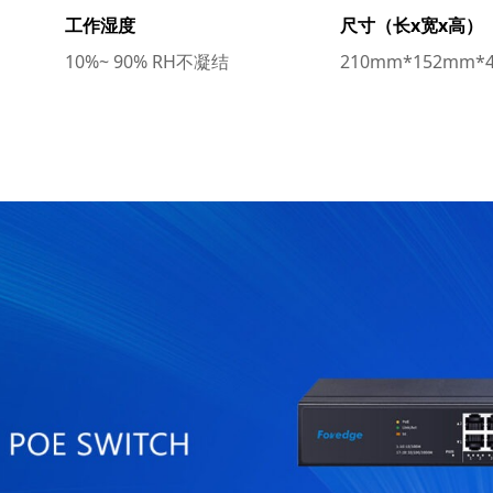
工作湿度
尺寸（长x宽x高）
10%~ 90% RH不凝结
210mm*152mm*