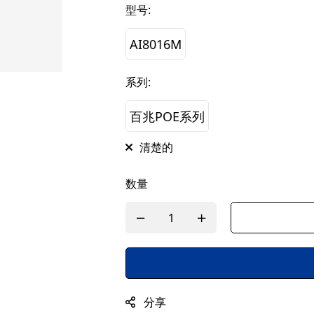
型号
:
AI8016M
系列
:
百兆POE系列
清楚的
数量
分享